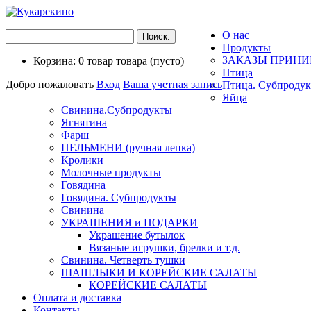
О нас
Продукты
ЗАКАЗЫ ПРИНИ
Корзина:
0
товар
товара
(пусто)
Птица
Добро пожаловать
Вход
Ваша учетная запись
Птица. Субпроду
Яйца
Свинина.Субпродукты
Ягнятина
Фарш
ПЕЛЬМЕНИ (ручная лепка)
Кролики
Молочные продукты
Говядина
Говядина. Субпродукты
Свинина
УКРАШЕНИЯ и ПОДАРКИ
Украшение бутылок
Вязаные игрушки, брелки и т.д.
Свинина. Четверть тушки
ШАШЛЫКИ И КОРЕЙСКИЕ САЛАТЫ
КОРЕЙСКИЕ САЛАТЫ
Оплата и доставка
Контакты