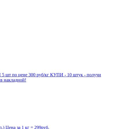
5 шт по цене 300 руб/кг КУПИ - 10 штук - получи
 в накладной!
) Цена за 1 кг = 299руб.