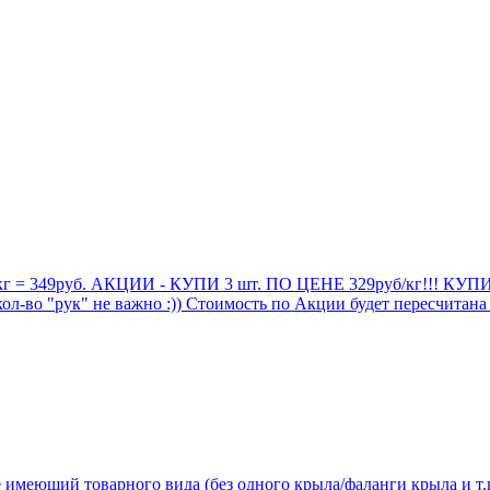
 кг = 349руб. АКЦИИ - КУПИ 3 шт. ПО ЦЕНЕ 329руб/кг!!! КУПИ 
-во "рук" не важно :)) Стоимость по Акции будет пересчитана
имеющий товарного вида (без одного крыла/фаланги крыла и т.п.